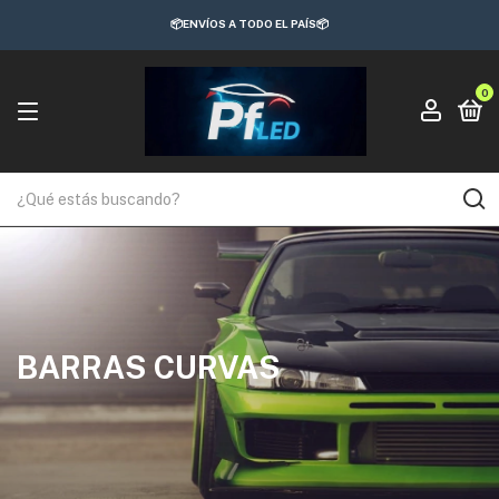
📦ENVÍOS A TODO EL PAÍS📦
0
BARRAS CURVAS