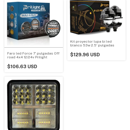
Kit proyector lupa bi led
blanco 53w 2.5' pulgadas
Faro led Force 7' pulgadas Off
$129.96 USD
road 4x4 12/24v Prilight
$106.63 USD