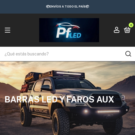
📦ENVÍOS A TODO EL PAÍS📦
0
BARRAS LED Y FAROS AUX