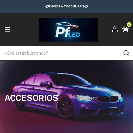
📦ENVÍOS A TODO EL PAÍS📦
0
ACCESORIOS