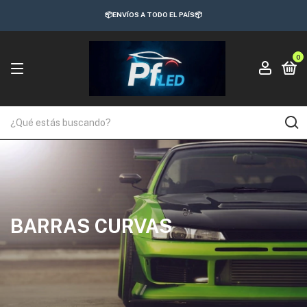
📦ENVÍOS A TODO EL PAÍS📦
0
BARRAS CURVAS